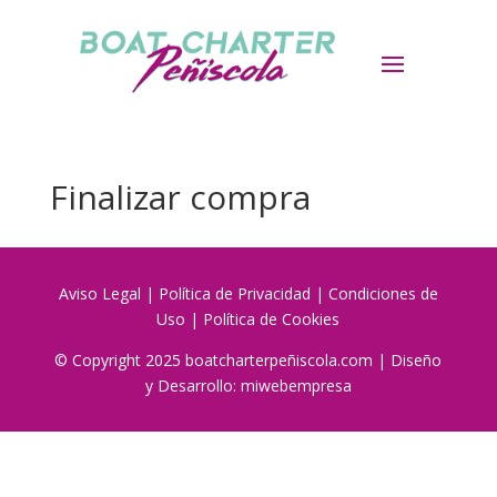
Finalizar compra
Aviso Legal
|
Política de Privacidad
|
Condiciones de
Uso
|
Política de Cookies
© Copyright 2025 boatcharterpeñiscola.com | Diseño
y Desarrollo:
miwebempresa