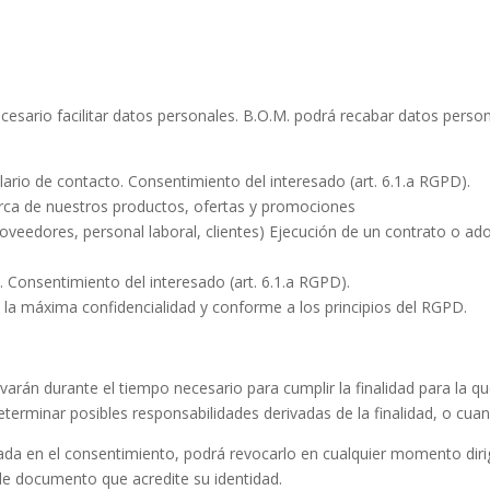
m
esario facilitar datos personales.
B.O.M.
podrá recabar datos persona
lario de contacto. Consentimiento del interesado (art. 6.1.a RGPD).
rca de nuestros productos, ofertas y promociones
veedores, personal laboral, clientes) Ejecución de un contrato o ado
. Consentimiento del interesado (art. 6.1.a RGPD).
a máxima confidencialidad y conforme a los principios del RGPD.
rán durante el tiempo necesario para cumplir la finalidad para la q
terminar posibles responsabilidades derivadas de la finalidad, o cuan
ada en el consentimiento, podrá revocarlo en cualquier momento diri
e documento que acredite su identidad.