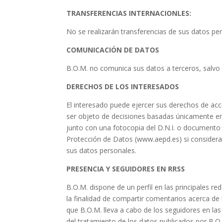
TRANSFERENCIAS INTERNACIONLES:
No se realizarán transferencias de sus datos per
COMUNICACIÓN DE DATOS
B.O.M.
no comunica sus datos a terceros, salvo ob
DERECHOS DE LOS INTERESADOS
El interesado puede ejercer sus derechos de acce
ser objeto de decisiones basadas únicamente e
junto con una fotocopia del D.N.I. o documento 
Protección de Datos (www.aepd.es) si considera 
sus datos personales.
PRESENCIA Y SEGUIDORES EN RRSS
B.O.M.
dispone de un perfil en las principales r
la finalidad de compartir comentarios acerca de 
que
B.O.M.
lleva a cabo de los seguidores en las 
del tratamiento de los datos publicados por
B.O