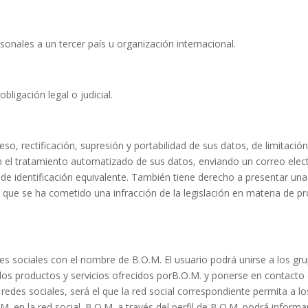
sonales a un tercer país u organización internacional.
ligación legal o judicial.
so, rectificación, supresión y portabilidad de sus datos, de limitaci
n el tratamiento automatizado de sus datos, enviando un correo ele
de identificación equivalente. También tiene derecho a presentar un
que se ha cometido una infracción de la legislación en materia de p
edes sociales con el nombre de
B.O.M.
El usuario podrá unirse a los g
los productos y servicios ofrecidos por
B.O.M.
y ponerse en contacto 
redes sociales, será el que la red social correspondiente permita a lo
.M.
en la red social.
B.O.M.
a través del perfil de
B.O.M.
podrá informar