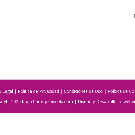
o Legal
|
Política de Privacidad
|
Condiciones de Uso
|
Política de Co
right 2025 boatcharterpeñiscola.com | Diseño y Desarrollo:
miwebe