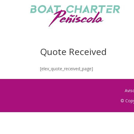
Quote Received
[elex_quote_received_page]
Avis
© Copy