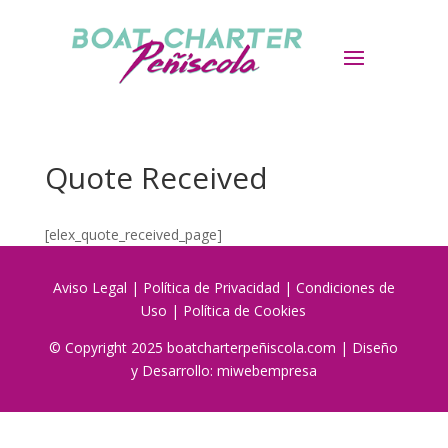
Quote Received
[elex_quote_received_page]
Aviso Legal
|
Política de Privacidad
|
Condiciones de
Uso
|
Política de Cookies
© Copyright 2025 boatcharterpeñiscola.com | Diseño
y Desarrollo:
miwebempresa